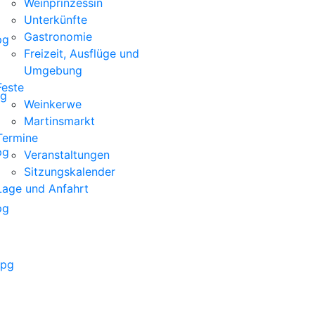
Weinprinzessin
Unterkünfte
Gastronomie
pg
Freizeit, Ausflüge und
Umgebung
Feste
pg
Weinkerwe
Martinsmarkt
Termine
pg
Veranstaltungen
Sitzungskalender
Lage und Anfahrt
pg
jpg