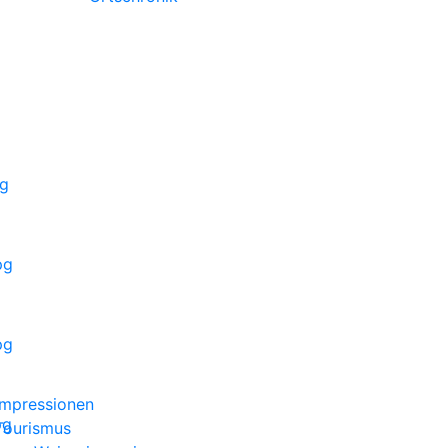
pg
pg
pg
Impressionen
pg
Tourismus