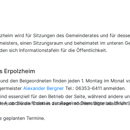
zheim wird für Sitzungen des Gemeinderates und für dess
eisters, einen Sitzungsraum und beheimatet im unteren Ge
en sich Informationstafeln für die Öffentlichkeit.
s Erpolzheim
und den Beigeordneten finden jeden 1. Montag im Monat von
germeister
Alexander Bergner
Tel.: 06353-6411 anmelden.
ind essenziell für den Betrieb der Seite, während andere u
 Ausschüsse finden in der Regel an Dienstagen ab 19 Uhr s
den, ob Sie die Cookies zulassen möchten. Bitte beachten S
ie geplanten Termine.