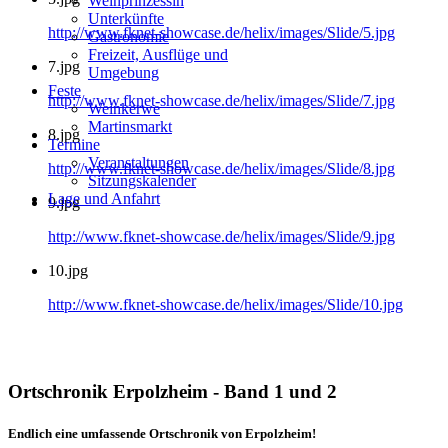
Weinprinzessin
Unterkünfte
http://www.fknet-showcase.de/helix/images/Slide/5.jpg
Gastronomie
Freizeit, Ausflüge und
7.jpg
Umgebung
Feste
http://www.fknet-showcase.de/helix/images/Slide/7.jpg
Weinkerwe
Martinsmarkt
8.jpg
Termine
Veranstaltungen
http://www.fknet-showcase.de/helix/images/Slide/8.jpg
Sitzungskalender
Lage und Anfahrt
9.jpg
http://www.fknet-showcase.de/helix/images/Slide/9.jpg
10.jpg
http://www.fknet-showcase.de/helix/images/Slide/10.jpg
Ortschronik Erpolzheim - Band 1 und 2
Endlich eine umfassende Ortschronik von Erpolzheim!