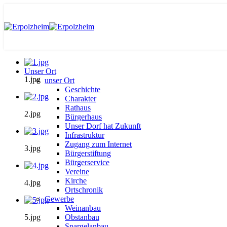
Unser Ort
1.jpg
unser Ort
Geschichte
Charakter
Rathaus
2.jpg
Bürgerhaus
Unser Dorf hat Zukunft
Infrastruktur
Zugang zum Internet
3.jpg
Bürgerstiftung
Bürgerservice
Vereine
Kirche
4.jpg
Ortschronik
Gewerbe
Weinanbau
5.jpg
Obstanbau
Spargelanbau