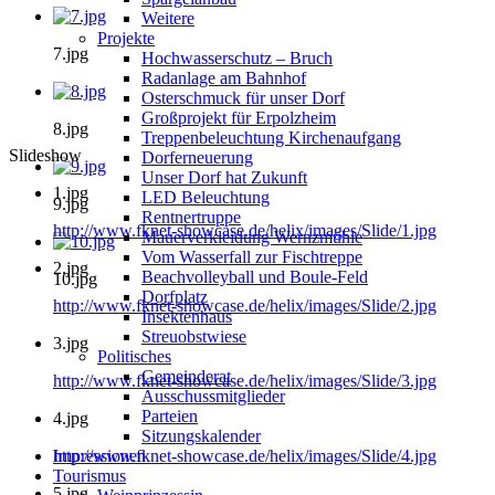
Weitere
Projekte
7.jpg
Hochwasserschutz – Bruch
Radanlage am Bahnhof
Osterschmuck für unser Dorf
Großprojekt für Erpolzheim
8.jpg
Treppenbeleuchtung Kirchenaufgang
Slideshow
Dorferneuerung
Unser Dorf hat Zukunft
1.jpg
LED Beleuchtung
9.jpg
Rentnertruppe
http://www.fknet-showcase.de/helix/images/Slide/1.jpg
Mauerverkleidung Wernzmühle
Vom Wasserfall zur Fischtreppe
2.jpg
Beachvolleyball und Boule-Feld
10.jpg
Dorfplatz
http://www.fknet-showcase.de/helix/images/Slide/2.jpg
Insektenhaus
Streuobstwiese
3.jpg
Politisches
Gemeinderat
http://www.fknet-showcase.de/helix/images/Slide/3.jpg
Ausschussmitglieder
Parteien
4.jpg
Sitzungskalender
Impressionen
http://www.fknet-showcase.de/helix/images/Slide/4.jpg
Tourismus
5.jpg