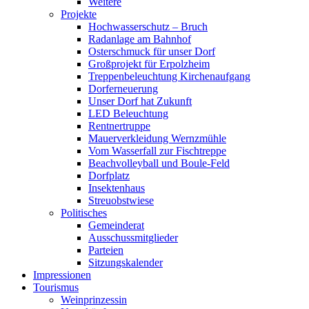
Weitere
Projekte
Hochwasserschutz – Bruch
Radanlage am Bahnhof
Osterschmuck für unser Dorf
Großprojekt für Erpolzheim
Treppenbeleuchtung Kirchenaufgang
Dorferneuerung
Unser Dorf hat Zukunft
LED Beleuchtung
Rentnertruppe
Mauerverkleidung Wernzmühle
Vom Wasserfall zur Fischtreppe
Beachvolleyball und Boule-Feld
Dorfplatz
Insektenhaus
Streuobstwiese
Politisches
Gemeinderat
Ausschussmitglieder
Parteien
Sitzungskalender
Impressionen
Tourismus
Weinprinzessin