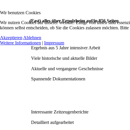
Wir benutzen Cookies
(Fast) alles über Erpolzheim auf/in 856 Seiten
Wir nutzen Cookies auf unserer Website. Einige von ihnen sind essenzi
können selbst entscheiden, ob Sie die Cookies zulassen möchten. Bitte
Akzeptieren
Ablehnen
Weitere Informationen
|
Impressum
Ergebnis aus 5 Jahre intensiver Arbeit
Viele historische und aktuelle Bilder
Aktuelle und vergangene Geschehnisse
Spannende Dokumentationen
Interessante Zeitzeugenberichte
Detailliert aufgearbeitet