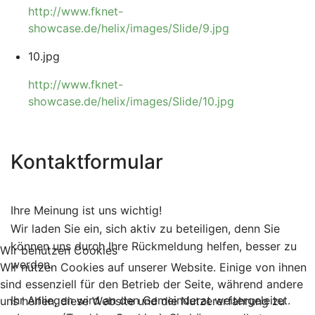
http://www.fknet-
showcase.de/helix/images/Slide/9.jpg
10.jpg
http://www.fknet-
showcase.de/helix/images/Slide/10.jpg
Kontaktformular
Ihre Meinung ist uns wichtig!
Wir laden Sie ein, sich aktiv zu beteiligen, denn Sie
können uns durch Ihre Rückmeldung helfen, besser zu
Wir benutzen Cookies
werden.
Wir nutzen Cookies auf unserer Website. Einige von ihnen
sind essenziell für den Betrieb der Seite, während andere
Ihr Anliegen wird an den Gemeinderat weitergeleitet.
uns helfen, diese Website und die Nutzererfahrung zu